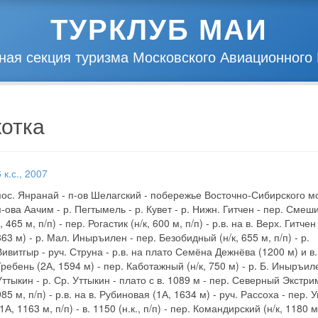
ТУРКЛУБ МАИ
ная секция туризма Московского Авиационного 
котка
6 к.с., 2007
пос. Янранай - п-ов Шелагский - побережье Восточно-Сибирского м
п-ова Аачим - р. Пегтымель - р. Кувет - р. Нижн. Гитчен - пер. Смеши
к, 465 м, п/п) - пер. Рогастик (н/к, 600 м, п/п) - р.в. на в. Верх. Гитчен
863 м) - р. Мал. Иныръилен - пер. Безобидный (н/к, 655 м, п/п) - р.
Вивитгыр - руч. Струна - р.в. на плато Семёна Дежнёва (1200 м) и в.
Гребень (2А, 1594 м) - пер. Каботажный (н/к, 750 м) - р. Б. Иныръиле
Уттыкин - р. Ср. Уттыкин - плато с в. 1089 м - пер. Северный Экстрим
985 м, п/п) - р.в. на в. Рубиновая (1А, 1634 м) - руч. Рассоха - пер. 
(1А, 1163 м, п/п) - в. 1150 (н.к., п/п) - пер. Командирский (н/к, 1180 м,