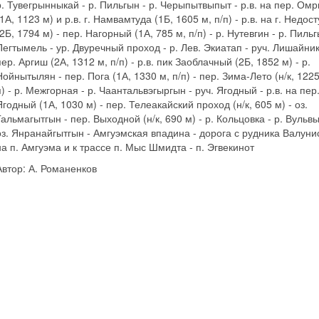
р. Тувегрынныкай - р. Пильгын - р. Черыпытвыпыт - р.в. на пер. Омр
(1А, 1123 м) и р.в. г. Намвамтуда (1Б, 1605 м, п/п) - р.в. на г. Недос
(2Б, 1794 м) - пер. Нагорный (1А, 785 м, п/п) - р. Нутевгин - р. Пильг
Пегтымель - ур. Двуречный проход - р. Лев. Экиатап - руч. Лишайни
пер. Аргиш (2А, 1312 м, п/п) - р.в. пик Заоблачный (2Б, 1852 м) - р.
Нойнытылян - пер. Пога (1А, 1330 м, п/п) - пер. Зима-Лето (н/к, 1225
п) - р. Межгорная - р. Чаантальвэгыргын - руч. Ягодный - р.в. на пер
Ягодный (1А, 1030 м) - пер. Телеакайский проход (н/к, 605 м) - оз.
Гальмагытгын - пер. Выходной (н/к, 690 м) - р. Кольцовка - р. Вульв
оз. Янранайгытгын - Амгуэмская впадина - дорога с рудника Валуни
на п. Амгуэма и к трассе п. Мыс Шмидта - п. Эгвекинот
Автор: А. Романенков