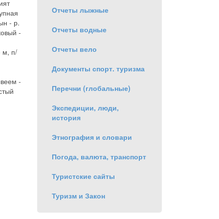
ият
Отчеты лыжные
тупная
ын - р.
Отчеты водные
ковый -
Отчеты вело
 м, п/
.
Документы спорт. туризма
ывеем -
Перечни (глобальные)
стый
Экспедиции, люди,
история
Этнография и словари
Погода, валюта, транспорт
Туристские сайты
Туризм и Закон