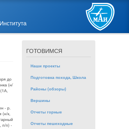
Института
ГОТОВИМСЯ
Наши проекты
Подготовка похода, Школа
оря до
нка (н/
Районы (обзоры)
 (1А,
Вершины
н - р.
Отчеты горные
 (н/к,
Угарный
Отчеты пешеходные
 п/п) -