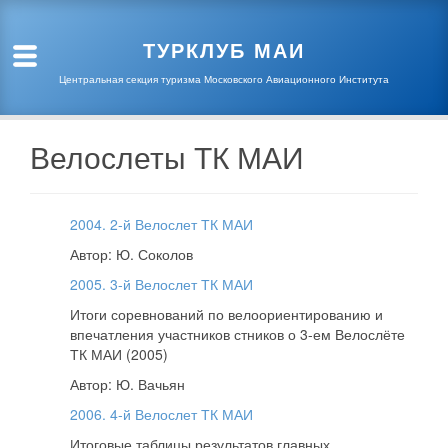
ТУРКЛУБ МАИ
Центральная секция туризма Московского Авиационного Института
Велослеты ТК МАИ
ЗНАКОМИМСЯ
2004. 2-й Велослет ТК МАИ
Автор: Ю. Соколов
ГОТОВИМСЯ
2005. 3-й Велослет ТК МАИ
Итоги соревнований по велоориентированию и
впечатления участников стников о 3-ем Велослёте
ТК МАИ (2005)
Автор: Ю. Вачьян
2006. 4-й Велослет ТК МАИ
Итоговые таблицы результатов главных