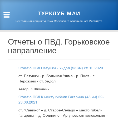
ТУРКЛУБ МАИ
Центральная секция туризма Московского Авиационного Института
Отчеты о ПВД. Горьковское
направление
ЗНАКОМИМСЯ
Отчет о ПВД Петушки - Ундол (93 км) 25.10.2020
ГОТОВИМСЯ
ст. Петушки - р. Большая Ушма - р. Поля - с.
Нерожино - ст. Ундол.
Автор: К.Шичанин
Отчет о ПВД К месту гибели Гагарина (48 км) 22-
23.08.2021
ст. "Санино" – д. Старое-Сельцо – место гибели
Гагарина – д. Овчинино - Аргуновская колокольня –